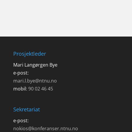
Prosjektleder
Mari Langørgen Bye
e-post:
mari.l.bye@ntnu.no
mobil:
90 02 46 45
Sekretariat
e-post:
nokios@konferanser.ntnu.no