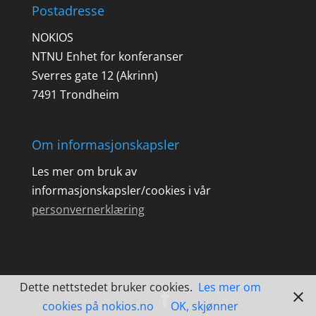
Postadresse
NOKIOS
NTNU Enhet for konferanser
Sverres gate 12 (Akrinn)
7491 Trondheim
Om informasjonskapsler
Les mer om bruk av
informasjonskapsler/cookies i vår
personvernerklæring
Dette nettstedet bruker cookies.
Les mer om
cookies på nokios.no
OK, skjønner