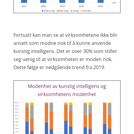
Fortsatt kan man se at virksomhetene ikke blir
ansett som modne nok til å kunne anvende
kunstig intelligens. Det er over 30% som stiller
seg uenig til at virksomheten er moden nok.
Dette følge er nedgående trend fra 2019.
Modenhet av kunstig intelligens og
virksomhetens modenhet