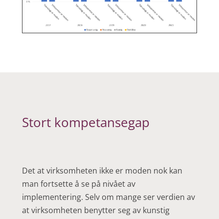
Stort kompetansegap
Det at virksomheten ikke er moden nok kan
man fortsette å se på nivået av
implementering. Selv om mange ser verdien av
at virksomheten benytter seg av kunstig