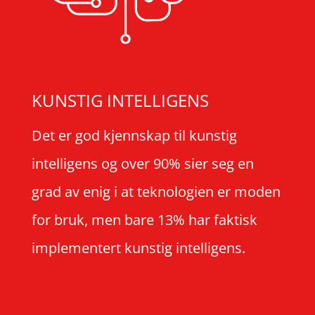
KUNSTIG INTELLIGENS
Det er god kjennskap til kunstig
intelligens og over 90% sier seg en
grad av enig i at teknologien er moden
for bruk, men bare 13% har faktisk
implementert kunstig intelligens.