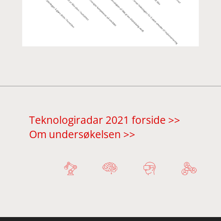
Teknologiradar 2021 forside >>
Om undersøkelsen >>