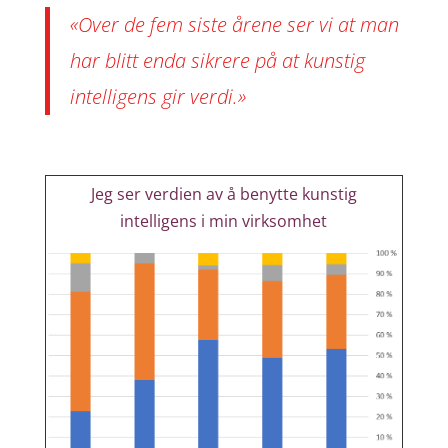
«Over de fem siste årene ser vi at man
har blitt enda sikrere på at kunstig
intelligens gir verdi.»
Jeg ser verdien av å benytte kunstig
intelligens i min virksomhet