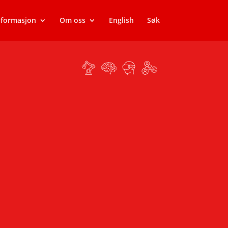
nformasjon
Om oss
English
Søk