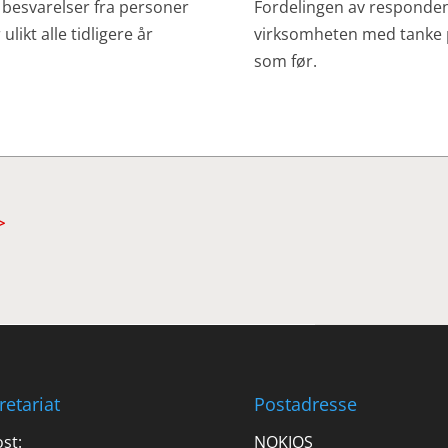
av besvarelser fra personer
Fordelingen av respondente
likt alle tidligere år
virksomheten med tanke p
som før.
>
retariat
Postadresse
st:
NOKIOS