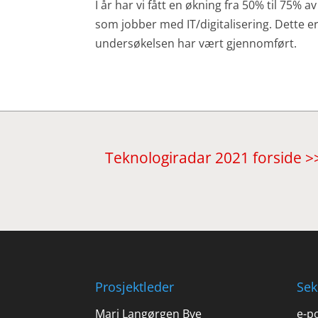
I år har vi fått en økning fra 50% til 75% 
som jobber med IT/digitalisering. Dette er u
undersøkelsen har vært gjennomført.
Teknologiradar 2021 forside >
Prosjektleder
Sek
Mari Langørgen Bye
e-po