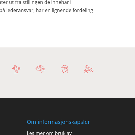
r ut fra stillingen de innehar i
å lederansvar, har en lignende fordeling
Om informasjonskapsler
Les mer om bruk av